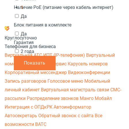
1
Наличие PoE (питание через кабель интернет)
Да
Блок питания в комплекте
Да
Круглосуточно
Гарантия
Телефония для бизнеса
2 года
Виртуальная АТС
ИПТ (IP-телефония)
Виртуальный
Показать
номер
Этикетка
МАВ сервис
Карусель номеров
Корпоративный мессенджер
Видеоконференции
Запись разговоров
Голосовое меню
Мобильный
личный кабинет
Виртуальная магистраль связи
СМС-
рассылки
Распределение звонков
Манго Мобайл
Интеграция с ОПДкРК
Автоинформатор
Автосекретарь
Обратный звонок с сайта
Все
возможности ВАТС