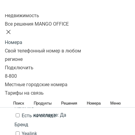
Колл-центр
Показать
Недвижимость
Все решения MANGO OFFICE
В избранном 0 товаров
Сравнить 0 товаров
Номера
Сбросить
Перейти в
Популярные
Фильтры
Yealink CP920
24 000
Под
Свой телефонный номер в любом
избранное
Популярные
С высоким рейтингом
₽
Сначала
заказ
регионе
Гарантия:
2 года
Перейти в
дешевые
Сначала дорогие
Подключить
В
сравнение
Акция
Наличие PoE (питание
8-800
корзину
через кабель
Местные городские номера
Цена,
руб.:
интернет):
Да
Тарифы на связь
-
Поиск
Продукты
Решения
Номера
Меню
Блок питания в
Наличие
комплекте:
Да
Есть на складе
Бренд
Yealink