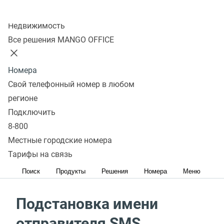
Узнать больше
Колл-центр
Получая SMS с незнакомого номера или
Недвижимость
от отправителя с труднопроизносимым буквенным
Все решения MANGO OFFICE
кодом, люди зачастую даже не читают его. А если
новый клиент не смог дозвониться до вас и ушел
Номера
к конкуренту?
Свой телефонный номер в любом
регионе
Теперь у вас есть возможность сделать этот канал
Подключить
общения с клиентами эффективным.
8-800
Местные городские номера
Для установления и
Тарифы на связь
поддержания связи с клиентами
Поиск
Продукты
Решения
Номера
Меню
Подстановка имени
отправителя SMS