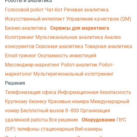
Роботы и аналитика
Голосовой робот
Чат-бот
Речевая аналитика
Искусственный интеллект
Управление качеством (QM)
Бизнес-аналитика
Сервисы для маркетинга
Коллтрекинг
Мультиканальная аналитика
Анализ
конкурентов
Сквозная аналитика
Товарная аналитика
Email-трекинг
Окупаемость инвестиций
Мессенджер‑маркетинг
Робот-аналитик
Робот-
маркетолог
Мультирегиональный коллтрекинг
Решения
Телефонизация офиса
Информационная безопасность
Крупному бизнесу
Красивые номера
Международный
номер
Бесплатный вызов 8−800
Организация
удаленной работы
Все решения
Оборудование
ПУС
(SIP) телефоны стационарные
Веб-камеры